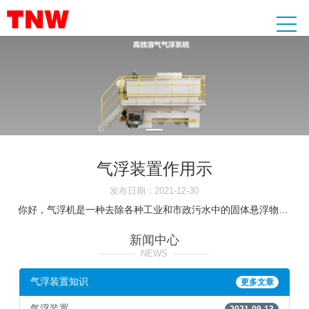
气浮装置作用示
发布日期：2021-12-30
你好，气浮机是一种去除各种工业和市政污水中的固体悬浮物（ss）、油脂及各种胶状物的设备。该设备广泛应用于炼油、化工、酿造、植物油生产与精炼、屠宰、电镀、印染等工业废水和市政污水的处理。 一、气浮装置工艺流程及原理1、原水进入混合反。气浮装置工作原理： 经加药反应后的污水进入气浮的混合区，与释放后的溶气水混合接触，使絮凝体粘附在细微气泡上，然后进入气浮区。絮凝体在气浮力的作用下浮向水面形成浮渣，下层的清水经集水器流至清水池后，一部分回流作溶气水使用，剩余清水。对于环境污水的治理，比较好的方法主要有气浮设备 气浮设备是使悬浮物附着气泡而上升到水面，从而分离水和悬浮物的水处理设备。也有使水中表面活性剂附着在气泡表面上浮，从而与水分离，称为泡沫气浮法。气浮法使用的设备，包括完成分离过程的气。OLTE气浮机是一种去除各种工业和市政污水中的固体悬浮物、油脂及各种胶状物的设备。该设备广泛应用于炼油、化工、酿造、植物油生产与精炼、屠宰、电镀、印染等工业废水和市政污水的处理。气浮工艺的优点为：效率高，占地面积小，对一些轻质杂质（如油脂；表面活性剂等）的去除效果尤佳。适用于中小规模的废水处理设施。 缺点为
新闻中心
————
NEWS
————
气浮装置知识
更多文章
气浮装置