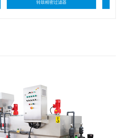
转鼓精密过滤器
带式压