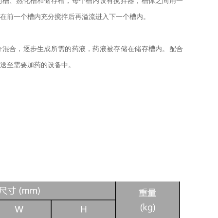
制槽、熟化槽和储存槽，每个槽内设有搅拌器，槽体之间用一
在前一个槽内充分搅拌后再溢流进入下一个槽内。
分混合，逐步生成所需的药液，药液被存储在储存槽内。配合
送至需要加药的设备中。