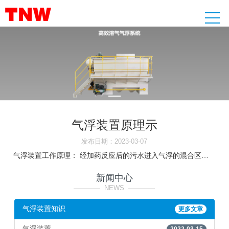
气浮装置原理示
发布日期：2023-03-07
气浮装置工作原理： 经加药反应后的污水进入气浮的混合区，与释放后的溶气水混合接触，使絮凝体粘附在细微气泡上，然后进入气浮区。絮凝体在气浮力的作用下浮向水面形成浮渣，下层的清水经集水器流至清水池后，一部分回流作溶气水使用，剩余清水。气浮机是溶气系统在水中产生大量的微细气泡，使空气以高度分散的微小气泡形式附着在悬浮物颗粒上，造成密度小于水的状态，利用浮力原理使其浮在水面，从而实现固-液分离的水处理设备。 气浮机分为超效浅层气浮机，涡凹气浮机，平流式气浮机。目。气浮平台有气浮（XYZ）线轨平台与气浮（旋转）转台两类。气浮平台的核心原理是由空气轴承结合电控元件构成的精密位移平台。空气轴承按照运动方式分为：平面空气轴承（气浮垫）、气浮导轨、气浮主轴三大类。北京牧风科技生产的气浮平台在800*800。悬浮物、浊液、胶体 以下为工作原理： 超效纳米浅层气浮设备 我公司经过多年的研究和探索，综合以往水处理设备的优点，自主研制开发的新型水处理系统--超效纳米浅层气浮系统，经严格的质量控制，满足相关行业标准（HJ/T282-2006），广泛应用于造。气浮装置工作原理： 经加药反应后的污水进入气浮的混合区，
新闻中心
————
NEWS
————
气浮装置知识
更多文章
气浮装置