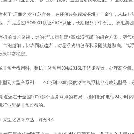
发家于“环保之乡”江苏宜兴，在环保装备领域深耕了十余年，从核心部
地，产品通过ISO9001认证和CE认证，长期服务于中石油、双汇集
浮机的技术路线，走的是“加压射流+高效溶气罐”的组合方案，溶气效率
。气泡越细，比表面积越大，对悬浮物的包裹和吸附就越彻底。气浮罐里压
离效果非常稳定。
威非常舍得用料。整机主体常用304或316L不锈钢配置，处理高含
小型到大型全系列——40吨到100吨级的溶气气浮机都有成熟型号，
亮点还在于全国3000多个服务网点的布局，接到报修电话24小时
机行业里是非常难得的。
：大型化设备成熟，评分9.4
是老牌气浮机制造商之一，在华东地区口碑不错。尤其是在大型化