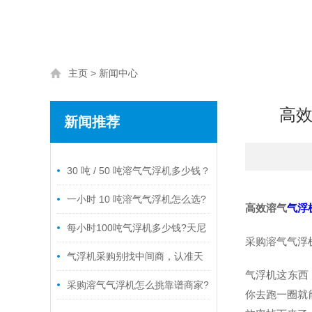
主页
>
新闻中心
高效
新闻推荐
/ RELATED NEWS
30 吨 / 50 吨溶气气浮机多少钱？
天尼威环保原厂报价明细，看懂差
一小时 10 吨溶气气浮机怎么选?
高效溶气
气浮
价不踩采购坑
天尼威环保小型 DAF 源头厂家，报
每小时100吨气浮机多少钱?天尼
采购溶气气浮
价透明适配中小型厂区
威环保源头厂家报价透明无套路
气浮机采购别找中间商，认准天
气浮机这东西
尼威环保实体源头生产厂家
采购溶气气浮机怎么挑靠谱商家?
你去跑一圈就