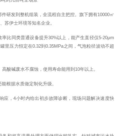
件研发到整机组装，全流程自主把控。旗下拥有10000㎡
团、苏伊士环境等知名企业。
比同类普通设备提升30%以上，能产生直径仅5-20μm
力恒定在0.32到0.35MPa之间，气泡粒径波动不超
氯、高酸碱废水不腐蚀，使用寿命能用到10年以上。
还能根据水质做定制化升级。
内响应，4小时内给出初步故障诊断，现场问题解决速度快
设备和超高流量处理方面做得比较扎实，针对城市污水处