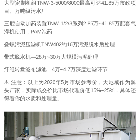
大型定制机组TNW-3-5000/8000最高可达41.85万市政项
目、万吨级污水厂
三腔自动加药装置TNW-1/2/3系列2.85万~41.85万配套气
浮机使用，PAM泡药
叠螺污泥压滤机TNW402约16万污泥脱水后处理
带式脱水机—28万~30万大规模污泥处理
纤维转盘滤布滤池—4万~4.7万深度过滤环节
⚠️ 注意：以上为2026年5月市场参考价，天尼威作为源
头厂家，实际成交价比市场代理价低15%~25%，具体还
得看你的水质和处理量。