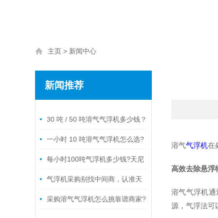
主页
>
新闻中心
新闻推荐
/ RELATED NEWS
30 吨 / 50 吨溶气气浮机多少钱？
天尼威环保原厂报价明细，看懂差
一小时 10 吨溶气气浮机怎么选?
溶气
气浮机
在
价不踩采购坑
天尼威环保小型 DAF 源头厂家，报
每小时100吨气浮机多少钱?天尼
高效去除悬浮
价透明适配中小型厂区
威环保源头厂家报价透明无套路
气浮机采购别找中间商，认准天
溶气气浮机通
尼威环保实体源头生产厂家
采购溶气气浮机怎么挑靠谱商家?
源，气浮法可