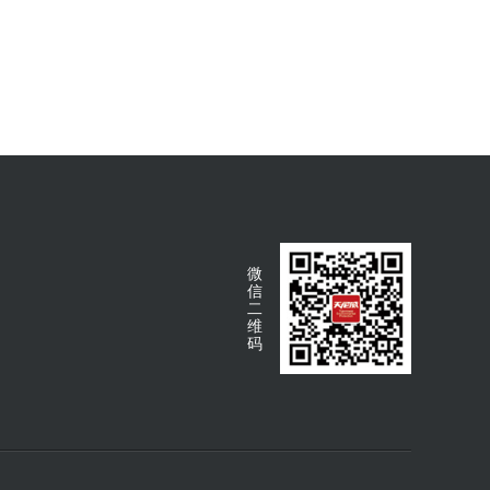
微
信
二
维
码