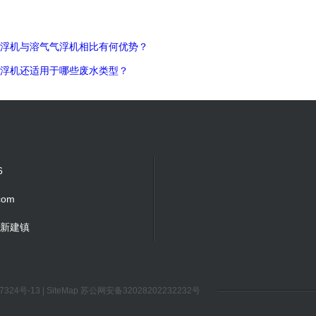
凹气浮机与溶气气浮机相比有何优势？
气气浮机还适用于哪些废水类型？
6
com
新建镇
7324号-13
|
SiteMap
苏公网安备32028202232232号