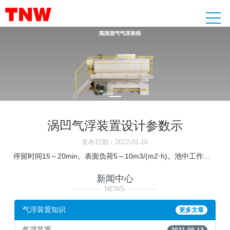
涡凹气浮装置设计参数示
发布日期：2022-01-16
停留时间15～20min。表面负荷5～10m3/(m2·h)。池中工作水深不大于2。0m，池子长宽比不小于4。先确定气浮的类型：加压溶气气浮还是涡凹气浮，再根据具体设计要求选型设计 襄樊航生公司专门设计一种简单的溶气气浮，采用德国进口泵实现溶气，效率高，运行可靠。我公司生产涡凹气浮机十几年了，中国第二家，美国麦王公司是第一家，后来人家在昆明有一台设备，可能是97年吧，两家考虑合作，。。。再后来合作不成，我们也能做了，中国人就这样，不要笑话我们。呵呵。现在气浮设计已成公开的了，没什么技术含。先确定气浮的类型：加压溶气气浮还是涡凹气浮，再根据具体设计要求选型设计 襄樊航生公司专门设计一种简单的溶气气浮，采用德国进口泵实现溶气，效率高，运行可靠。涡凹一体式气浮装置的优点有哪些？ 节省投资：用涡凹一体式气浮装置处理城市污水和工业污水不需要压力溶气罐、空压机、循环泵等附属设备。该设备能够去除污水中的油脂、胶状物、固体悬浮物、COD和BOD，用它处理化学制浆中段废水可大大减少生化二。涡凹气浮（CAF，Cavitation Air Flotation ）系统是世界独创的专利水处理设备，也是美国商务部
新闻中心
————
NEWS
————
气浮装置知识
更多文章
气浮装置